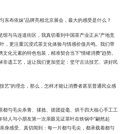
“匀东布依妹”品牌亮相北京展会，最大的感受是什么？
览馆与马连道街区，我真切看到中国茶产业正从“产地竞
茶叶，更注重沉浸式茶文化体验与情感价值共鸣。我们带
文化元素的特色包装，精准契合当下“情绪消费”趋势。
解非遗工艺，这让我们更加坚定：坚守古法技艺、讲好民
年技艺”的理念，那么，怎样才能让消费者甚至普通民众感
原都匀毛尖杀青、揉捻、搓团提毫、烘干四大核心手工工
年轻人与小朋友第一次亲眼见证茶叶在铁锅中“翩然起
、亲身感受、真切闻到：每一片都匀毛尖，都承载着都匀