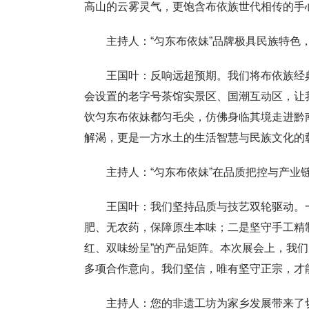
高山的云雾灵气，更饱含布依族世代相传的手
主持人：“匀东布依妹”品牌极具民族特
王国叶：反响远超预期。我们将布依族经
会设置的老字号茶馆实景区、国潮互动区，让
饮匀东布依妹都匀毛尖，仿佛身临其境走进黔
解渴，更是一方水土的生活智慧与民族文化的
主持人：“匀东布依妹”在品质把控与产业
王国叶：我们坚持品质与技艺双轮驱动。
肥、无农药，保障原生本味；二是坚守手工精
红、双味纷呈”的产品矩阵。本次展会上，我
多项合作意向。我们坚信，唯有坚守正宗，才能
主持人：您的非遗工坊为家乡发展带来了