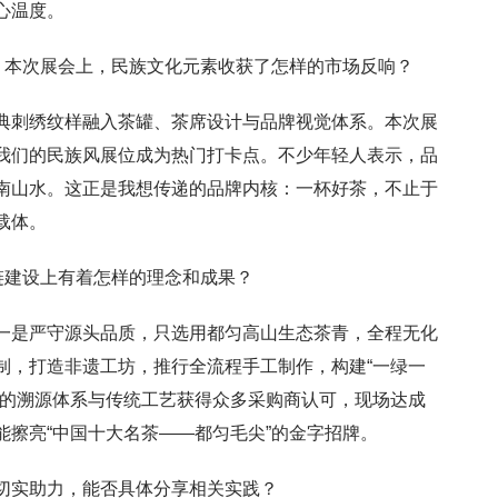
心温度。
色，本次展会上，民族文化元素收获了怎样的市场反响？
典刺绣纹样融入茶罐、茶席设计与品牌视觉体系。本次展
我们的民族风展位成为热门打卡点。不少年轻人表示，品
南山水。这正是我想传递的品牌内核：一杯好茶，不止于
载体。
链建设上有着怎样的理念和成果？
一是严守源头品质，只选用都匀高山生态茶青，全程无化
制，打造非遗工坊，推行全流程手工制作，构建“一绿一
们的溯源体系与传统工艺获得众多采购商认可，现场达成
擦亮“中国十大名茶——都匀毛尖”的金字招牌。
切实助力，能否具体分享相关实践？