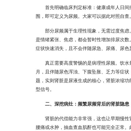
首先明确临床判定标准：健康成年人日间排
围，即可定义为尿频。大家可以据此对照自查
部分尿频属于生理性现象，无需过度焦虑
是情绪紧张、焦虑，都会暂时性增加排尿次数
症状快速消失，且不会伴随尿急、尿痛、尿色
真正需要高度警惕的是病理性尿频。饮水
月，且伴随尿色浑浊、下腹坠胀、乏力等症状
题，实则肾脏是尿液生成的核心，肾脏浓缩功
型信号。
二、深挖病灶：频繁尿频背后的肾脏隐患
肾脏的代偿能力非常强，这也让早期慢性
腰痛或水肿，抽血查血肌酐也可能完全正常。