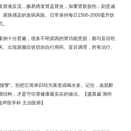
发尿液反流，极易诱发肾盂肾炎，加重肾脏损伤；刻意减
路感染的发病风险。日常保持每日1500-2000毫升饮
式。
案例十分普遍，很多不明原因的肾功能受损，都与盲目吃
关。出现尿频症状切勿自行用药、盲目调理，所有治疗、
“报警”。别把它简单归结为衰老或喝水多。记住，血肌酐
清结构，才是守住肾健康最实在的做法。【
盛晨威
湖州
超声医学科 主治医师
】