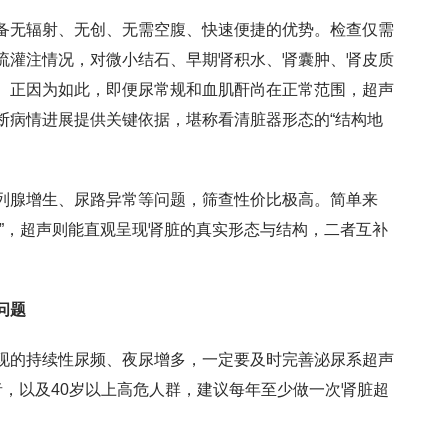
备无辐射、无创、无需空腹、快速便捷的优势。检查仅需
流灌注情况，对微小结石、早期肾积水、肾囊肿、肾皮质
。正因为如此，即便尿常规和血肌酐尚在正常范围，超声
断病情进展提供关键依据，堪称看清脏器形态的“结构地
列腺增生、尿路异常等问题，筛查性价比极高。简单来
”，超声则能直观呈现肾脏的真实形态与结构，二者互补
问题
现的持续性尿频、夜尿增多，一定要及时完善泌尿系超声
者，以及40岁以上高危人群，建议每年至少做一次肾脏超