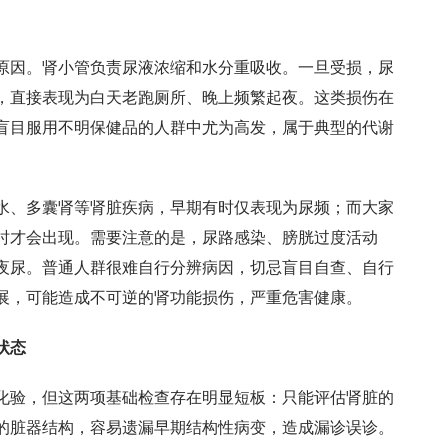
原因。肾小管负责尿液浓缩和水分重吸收。一旦受损，尿
，直接表现为白天老跑厕所、晚上频繁起夜。这类损伤在
盲目服用不明保健品的人群中尤为高发，属于典型的代谢
水、多囊肾等肾脏疾病，早期有时仅表现为尿频；而大家
时才会出现。需要注意的是，尿路感染、膀胱过度活动
夜尿。普通人群很难自行分辨病因，切忌盲目自查、自行
展，可能造成不可逆的肾功能损伤，严重危害健康。
状态
化验，但这两项基础检查存在明显短板：只能评估肾脏的
的脏器结构，容易遗漏早期结构性病变，造成漏诊误诊。