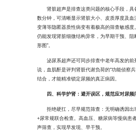
肾脏超声是排查这类问题的核心手段，具
数分钟，可清晰显示肾脏大小、皮质厚度及血
变薄等隐匿器质性病变有着极高的筛查敏感度
仍能发现肾脏细微结构异常，为早期干预、阻
形图”。
泌尿系超声还可同步排查中老年高发的前
说，血肌酐是评判肾脏代谢负荷的“功能侦察兵
结合，才能精准锁定尿频的真正病因。
四、科学护肾：避开误区，规范应对尿频
拒绝硬扛，尽早规范筛查：无明确诱因出
+尿常规联合检查。高血压、糖尿病等慢病患
声筛查，实现早发现、早干预。