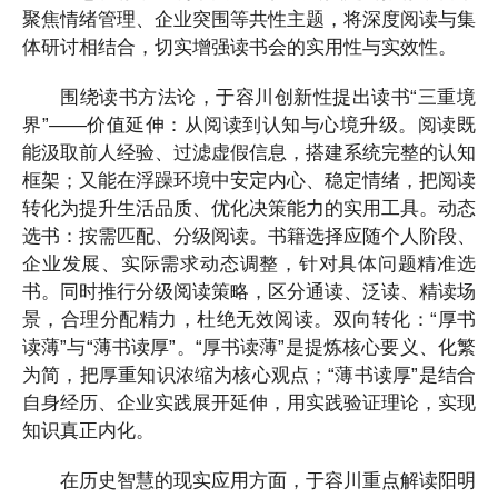
聚焦情绪管理、企业突围等共性主题，将深度阅读与集
体研讨相结合，切实增强读书会的实用性与实效性。
围绕读书方法论，于容川创新性提出读书“三重境
界”——价值延伸：从阅读到认知与心境升级。阅读既
能汲取前人经验、过滤虚假信息，搭建系统完整的认知
框架；又能在浮躁环境中安定内心、稳定情绪，把阅读
转化为提升生活品质、优化决策能力的实用工具。动态
选书：按需匹配、分级阅读。书籍选择应随个人阶段、
企业发展、实际需求动态调整，针对具体问题精准选
书。同时推行分级阅读策略，区分通读、泛读、精读场
景，合理分配精力，杜绝无效阅读。双向转化：“厚书
读薄”与“薄书读厚”。“厚书读薄”是提炼核心要义、化繁
为简，把厚重知识浓缩为核心观点；“薄书读厚”是结合
自身经历、企业实践展开延伸，用实践验证理论，实现
知识真正内化。
在历史智慧的现实应用方面，于容川重点解读阳明