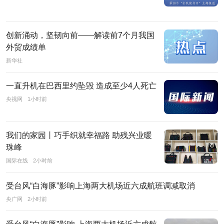
央
七
大
创新涌动，坚韧向前——解读前7个月我国
新
外贸成绩单
闻
新华社
媒
一直升机在巴西里约坠毁 造成至少4人死亡
体
央视网
1小时前
——
人
民
我们的家园丨巧手织就幸福路 助残兴业暖
日
珠峰
报、
国际在线
2小时前
新
华
受台风“白海豚”影响上海两大机场近六成航班调减取消
社、
央广网
2小时前
中