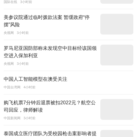
的
国际在线
3小时前
品
美参议院通过临时拨款法案 暂缓政府“停
质
摆”风险
品
央视网
3小时前
牌，
具
罗马尼亚国防部称未发现空中目标经该国领
有
空进入保加利亚
巨
央视网
3小时前
大
的
中国人工智能模型在澳受关注
发
中国台湾网
4小时前
展
购飞机票7分钟后退票被扣2022元？航空公
潜
司回应，律师解读
力。
中国新闻网
3小时前
中
国
泰国成立医疗团队为受校园枪击案影响者提