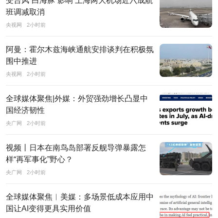
受台风“白海豚”影响 上海两大机场近六成航
央
班调减取消
电
央视网
2小时前
视
台、
阿曼：霍尔木兹海峡通航安排谈判在积极氛
光
围中推进
明
央视网
2小时前
日
报、
全球媒体聚焦|外媒：外贸强劲增长凸显中
国经济韧性
经
央广网
2小时前
济
日
视频丨日本在南鸟岛部署反舰导弹暴露怎
报、
样“再军事化”野心？
中
央广网
2小时前
国
日
全球媒体聚焦︱美媒：多场景低成本应用中
报
国让AI变得更具实用价值