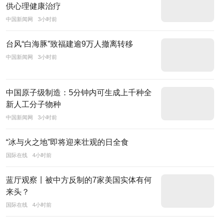
搜
供心理健康治疗
索
中国新闻网
3小时前
坚
台风“白海豚”致福建逾9万人撤离转移
持“以
服
中国新闻网
3小时前
务
国
中国原子级制造：5分钟内可生成上千种全
家
新人工分子物种
和
中国新闻网
3小时前
社
会
“冰与火之地”即将迎来壮观的日全食
为
国际在线
4小时前
己
蓝厅观察丨被中方反制的7家美国实体有何
任，
来头？
以
国际在线
4小时前
满