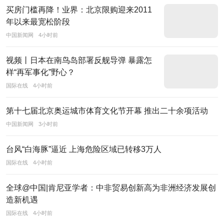
足
买房门槛再降！业界：北京限购迎来2011
用
年以来最宽松阶段
户
中国新闻网
4小时前
需
求
视频丨日本在南鸟岛部署反舰导弹 暴露怎
样“再军事化”野心？
为
国际在线
4小时前
追
求”作
第十七届北京奥运城市体育文化节开幕 推出二十余项活动
为
中国新闻网
3小时前
发
展
台风“白海豚”逼近 上海危险区域已转移3万人
理
国际在线
4小时前
念，
致
全球@中国|肯尼亚学者：中非贸易创新高为非洲经济发展创
力
造新机遇
于
国际在线
4小时前