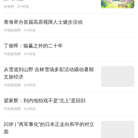
创
央视网
3小时前
新
闻
青海举办首届高原视障人士健步活动
信
中国新闻网
3小时前
息
资
丁俊晖：输赢之外的二十年
源
中国新闻网
3小时前
和
从雪道到山野 吉林雪场多彩活动撬动暑期
国
文旅经济
家
中国新闻网
3小时前
权
威
梁家辉：到内地拍戏不是“北上”是回归
搜
中国新闻网
3小时前
索
引
闪评 | “再军事化”的日本正走向和平的对立
擎
面