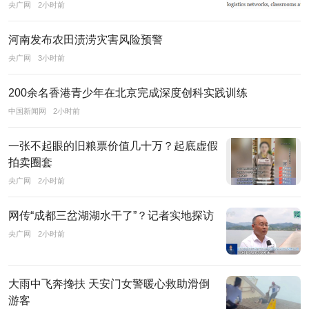
和
央广网
2小时前
中
河南发布农田渍涝灾害风险预警
新
央广网
3小时前
社
联
200余名香港青少年在北京完成深度创科实践训练
手
中国新闻网
2小时前
创
办。
一张不起眼的旧粮票价值几十万？起底虚假
中
拍卖圈套
国
央广网
2小时前
搜
网传“成都三岔湖湖水干了”？记者实地探访
索
央广网
2小时前
拥
有
良
大雨中飞奔搀扶 天安门女警暖心救助滑倒
好
游客