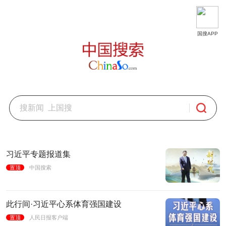
中
国
搜
国搜APP
索
信
息
科
技
股
份
有
习近平专题报道集
限
置顶
中国搜索
公
司
由
此行间·习近平心系体育强国建设
中
置顶
人民日报客户端