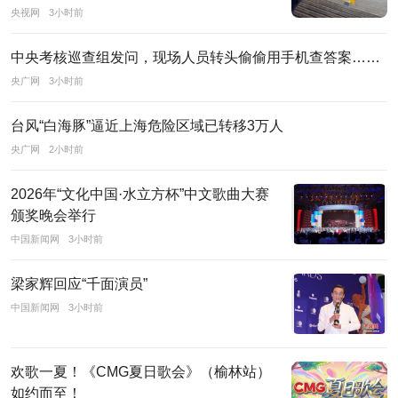
的
央视网
3小时前
政
府
中央考核巡查组发问，现场人员转头偷偷用手机查答案……
关
央广网
3小时前
系、
台风“白海豚”逼近上海危险区域已转移3万人
广
央广网
2小时前
泛
的
2026年“文化中国·水立方杯”中文歌曲大赛
社
颁奖晚会举行
会
中国新闻网
3小时前
关
系、
梁家辉回应“千面演员”
丰
中国新闻网
3小时前
富
的
欢歌一夏！《CMG夏日歌会》（榆林站）
原
如约而至！